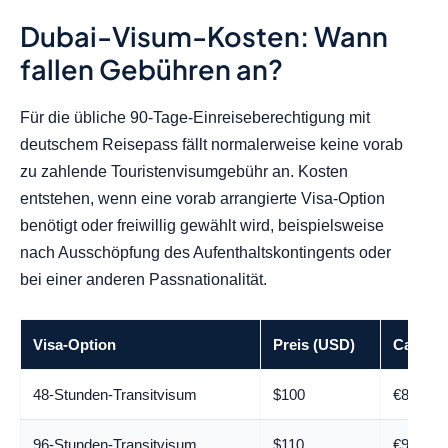
Dubai-Visum-Kosten: Wann
fallen Gebühren an?
Für die übliche 90-Tage-Einreiseberechtigung mit
deutschem Reisepass fällt normalerweise keine vorab
zu zahlende Touristenvisumgebühr an. Kosten
entstehen, wenn eine vorab arrangierte Visa-Option
benötigt oder freiwillig gewählt wird, beispielsweise
nach Ausschöpfung des Aufenthaltskontingents oder
bei einer anderen Passnationalität.
Visa-Option
Preis (USD)
Ca. Pre
48-Stunden-Transitvisum
$100
€88
96-Stunden-Transitvisum
$110
€97