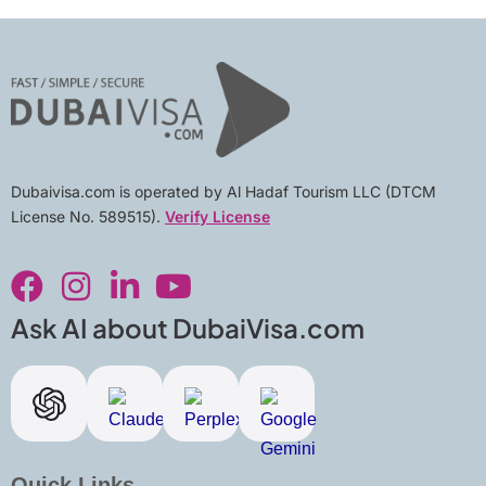
Dubaivisa.com is operated by Al Hadaf Tourism LLC (DTCM
License No. 589515).
Verify License
F
I
L
Y
a
n
i
o
c
s
n
u
Ask AI about DubaiVisa.com
e
t
k
t
b
a
e
u
o
g
d
b
o
r
i
e
k
a
n
Quick Links