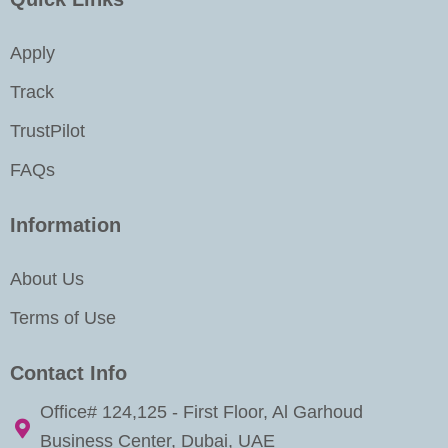
m
-
i
Apply
n
Track
TrustPilot
FAQs
Information
About Us
Terms of Use
Contact Info
Office# 124,125 - First Floor, Al Garhoud
Business Center, Dubai, UAE