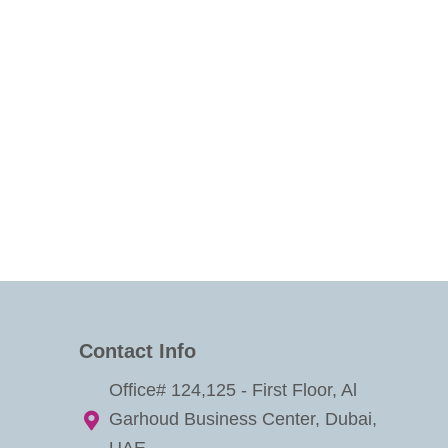
Contact Info
Office# 124,125 - First Floor, Al
Garhoud Business Center, Dubai,
UAE