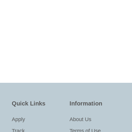
Quick Links
Information
Apply
About Us
Track
Terms of Use