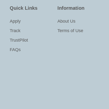
Quick Links
Information
Apply
About Us
Track
Terms of Use
TrustPilot
FAQs