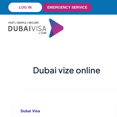
Skip
LOG IN
EMERGENCY SERVICE
to
content
Dubai vize online
Dubai Visa