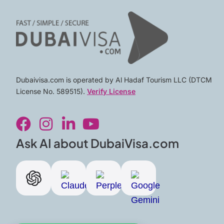
Dubaivisa.com is operated by Al Hadaf Tourism LLC (DTCM
License No. 589515).
Verify License
F
I
L
Y
a
n
i
o
c
s
n
u
Ask AI about DubaiVisa.com
e
t
k
t
b
a
e
u
o
g
d
b
o
r
i
e
k
a
n