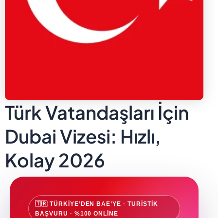
Türk Vatandaşları İçin
Dubai Vizesi: Hızlı,
Kolay 2026
🇹🇷 TÜRKIYE’DEN BAE’YE · TURISTIK
BAŞVURU · %100 ONLINE