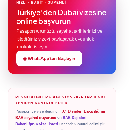
HIZLI · BASIT · GÜVENLI
Türkiye’den Dubai vizesine
online başvurun
Pasaport türünüzü, seyahat tarihlerinizi ve
istediğiniz vizeyi paylaşarak uygunluk
kontrolü isteyin.
◉ WhatsApp’tan Başlayın
RESMÎ BILGILER 6 AĞUSTOS 2026 TARIHINDE
YENIDEN KONTROL EDILDI
Pasaport ve vize durumu,
T.C. Dışişleri Bakanlığının
BAE seyahat duyurusu
ve
BAE Dışişleri
Bakanlığının vize listesi
üzerinden kontrol edilmiştir.