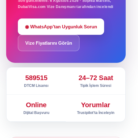
Son güncelleme: 6 Ağustos 2026 · Sophia Martins,
DubaiVisa.com Vize Danışmanı tarafından incelendi
◉ WhatsApp’tan Uygunluk Sorun
Vize Fiyatlarını Görün
589515
24–72 Saat
DTCM Lisansı
Tipik İşlem Süresi
Online
Yorumlar
Dijital Başvuru
Trustpilot’ta İnceleyin