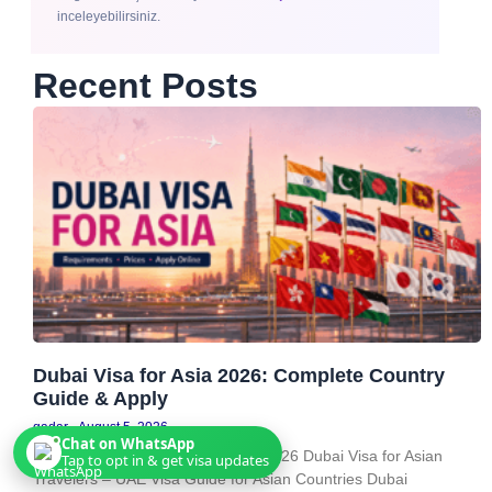
inceleyebilirsiniz.
Recent Posts
Dubai Visa for Asia 2026: Complete Country
Guide & Apply
qadar
August 5, 2026
Chat on WhatsApp
Asia regional visa hub • Updated 2026 Dubai Visa for Asian
Tap to opt in & get visa updates
Travelers – UAE Visa Guide for Asian Countries Dubai