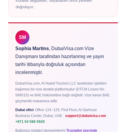
Kurallar değişebilir; seyahatten önce yeniden
doğrulayın.
SM
Sophia Martins
, DubaiVisa.com Vize
Danışmanı tarafından hazırlanmış ve yayın
tarihi itibarıyla doğruluk açısından
incelenmiştir.
DubaiVisa.com, Al Hadaf Tourism LLC tarafından işletilen
bağımsız bir vize destek platformudur (DTCM Lisans No.
589515) ve BAE hükümetine bağlı değildir. Vize kararı BAE
göçmenlik makamına aittir.
Dubai ofisi:
Office 124–125, First Floor, Al Garhoud
Business Center, Dubai, UAE ·
support@dubaivisa.com
·
+971 54 586 5920
Bağımsız müşteri deneyimlerini
Trustpilot üzerinde