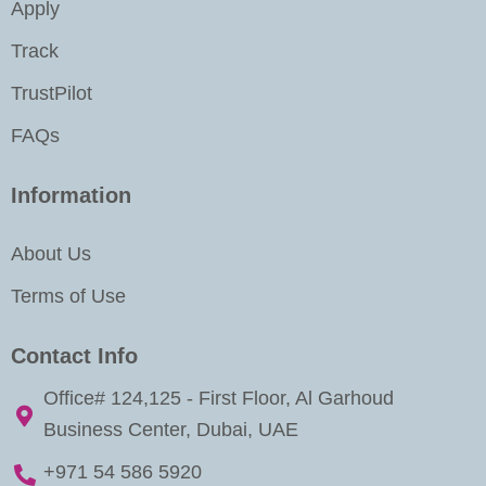
i
Apply
n
Track
TrustPilot
FAQs
Information
About Us
Terms of Use
Contact Info
Office# 124,125 - First Floor, Al Garhoud
Business Center, Dubai, UAE
+971 54 586 5920