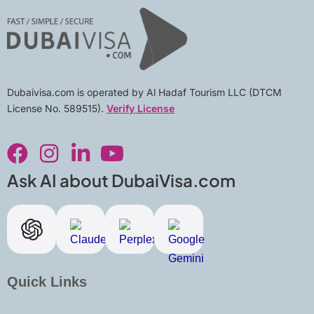
Dubaivisa.com is operated by Al Hadaf Tourism LLC (DTCM
License No. 589515).
Verify License
F
I
L
Y
a
n
i
o
c
s
n
u
Ask AI about DubaiVisa.com
e
t
k
t
b
a
e
u
o
g
d
b
o
r
i
e
k
a
n
Quick Links
m
-